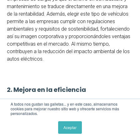
mantenimiento se traduce directamente en una mejora
de la rentabilidad. Además, elegir este tipo de vehículos
permite a las empresas cumplir con regulaciones
ambientales y requisitos de sostenibilidad, fortaleciendo
así su imagen corporativa y proporcionándoles ventajas
competitivas en el mercado. Al mismo tiempo,
contribuyen a la reducción del impacto ambiental de los
autos eléctricos.
2. Mejora en la eficiencia
Los autos eléctricos ofrecen notables mejoras en
A todos nos gustan las galletas... y en este caso, almacenamos
cookies para mejorar nuestro sitio web y ofrecerte servicios más
términos de eficiencia en comparación con los vehículos
personalizados.
de combustión interna, tanto para uso personal como
profesional.
Aceptar
En primer lugar, los vehículos eléctricos tienen una mayor