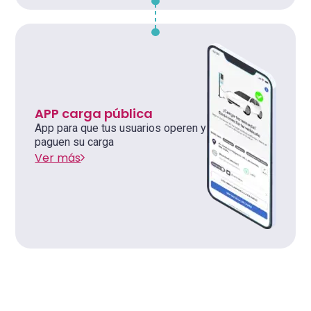
APP carga pública
App para que tus usuarios operen y
paguen su carga
Ver más